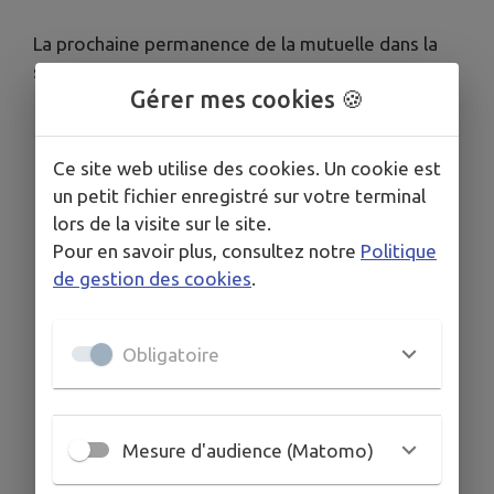
La prochaine permanence de la mutuelle dans la
salle des associations
Gérer mes cookies 🍪
aura lieu le mardi 10 mars de 9h à 12h
Ce site web utilise des cookies. Un cookie est
un petit fichier enregistré sur votre terminal
lors de la visite sur le site.
Télécharger la pièce jointe
Pour en savoir plus, consultez notre
Politique
de gestion des cookies
.
Obligatoire
Mesure d'audience (Matomo)