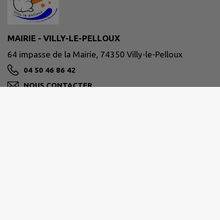
MAIRIE - VILLY-LE-PELLOUX
64 impasse de la Mairie, 74350 Villy-le-Pelloux
04 50 46 86 42
NOUS CONTACTER
M'Y RENDRE
www.villy-le-pelloux.fr/