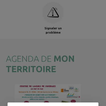
Signaler un
problème
AGENDA DE
MON
TERRITOIRE