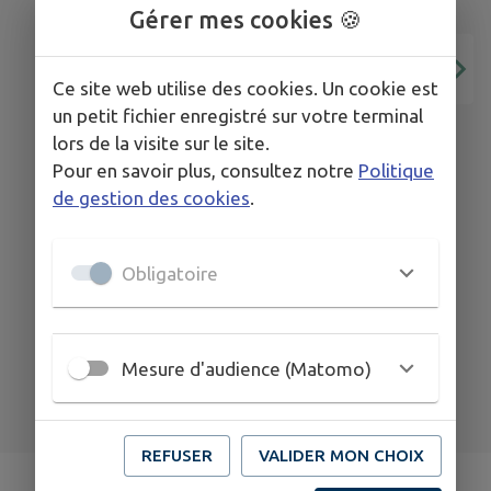
Gérer mes cookies 🍪
Ce site web utilise des cookies. Un cookie est
22
17
un petit fichier enregistré sur votre terminal
MAI
AOÛT
lors de la visite sur le site.
GIEZ
Pour en savoir plus, consultez notre
Politique
de gestion des cookies
.
inscriptions au centre de loisirs
de Faverges pour les prochaines
Obligatoire
vacances d'été
TOUS LES ÉVÉNEMENTS
Mesure d'audience (Matomo)
REFUSER
VALIDER MON CHOIX