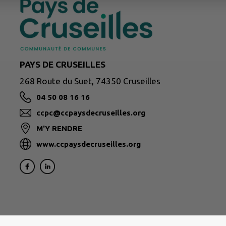
PAYS DE CRUSEILLES
268 Route du Suet, 74350 Cruseilles
04 50 08 16 16
ccpc@ccpaysdecruseilles.org
M'Y RENDRE
www.ccpaysdecruseilles.org