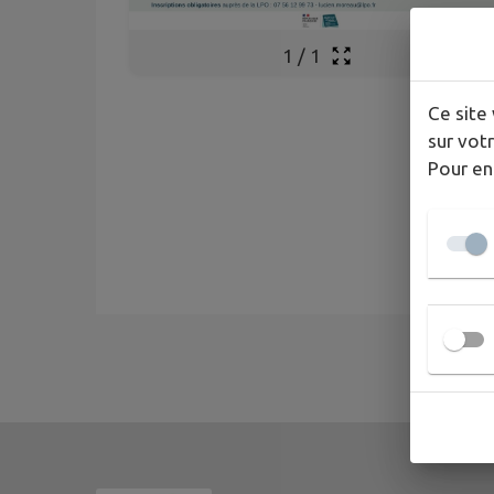
1
/
1
Ce site 
sur votr
Pour en