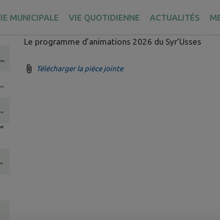
Publié le mardi 10 février 2026 - Villy-le-Pelloux
IE MUNICIPALE
VIE QUOTIDIENNE
ACTUALITÉS
M
Le programme d’animations 2026 du Syr’Usses
Télécharger la pièce jointe