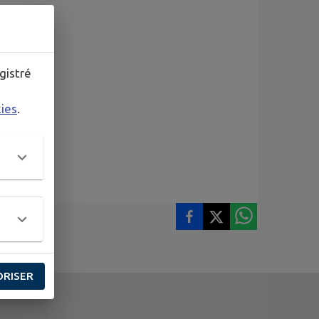
gistré
kies
.
ORISER