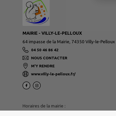
MAIRIE - VILLY-LE-PELLOUX
64 impasse de la Mairie, 74350 Villy-le-Pelloux
04 50 46 86 42
NOUS CONTACTER
M'Y RENDRE
www.villy-le-pelloux.fr/
Horaires de la mairie :