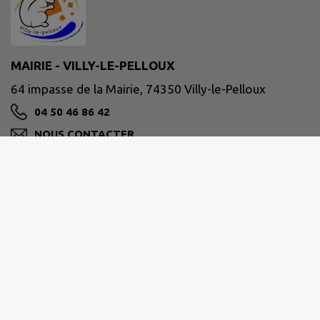
MAIRIE - VILLY-LE-PELLOUX
64 impasse de la Mairie, 74350 Villy-le-Pelloux
04 50 46 86 42
NOUS CONTACTER
M'Y RENDRE
www.villy-le-pelloux.fr/