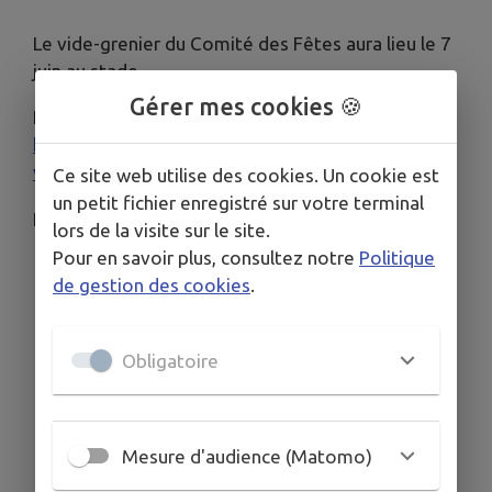
Le vide-grenier du Comité des Fêtes aura lieu le 7
juin au stade.
Gérer mes cookies 🍪
Inscriptions via helloasso :
https://www.helloasso.com/.../emplacement-
vide-grenier
Ce site web utilise des cookies. Un cookie est
un petit fichier enregistré sur votre terminal
Renseignements au 06.75.02.51.95
lors de la visite sur le site.
Pour en savoir plus, consultez notre
Politique
de gestion des cookies
.
Obligatoire
Mesure d'audience (Matomo)