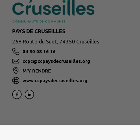
PAYS DE CRUSEILLES
268 Route du Suet, 74350 Cruseilles
04 50 08 16 16
ccpc@ccpaysdecruseilles.org
M'Y RENDRE
www.ccpaysdecruseilles.org