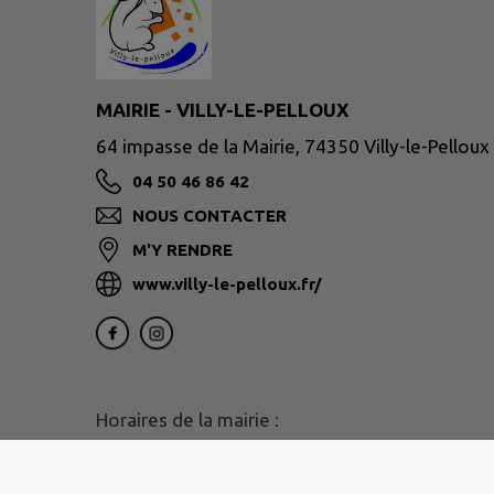
MAIRIE - VILLY-LE-PELLOUX
64 impasse de la Mairie, 74350 Villy-le-Pelloux
04 50 46 86 42
NOUS CONTACTER
M'Y RENDRE
www.villy-le-pelloux.fr/
Horaires de la mairie :
Mardi 14h-18h
Jeudi 08h-12h30