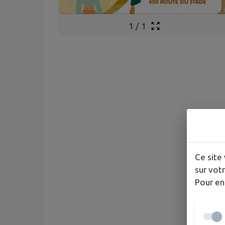
1
/
1
Ce site 
sur votr
Pour en