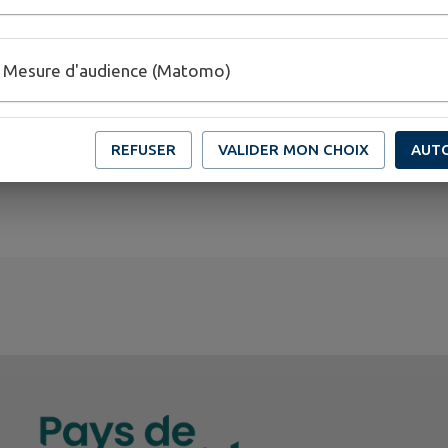
Alors passez le mot autour de vous !
😉
Mesure d'audience (Matomo)
REFUSER
VALIDER MON CHOIX
AUT