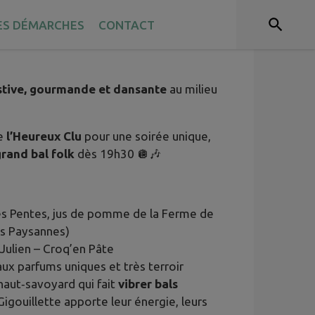
ES DÉMARCHES
CONTACT
stive,
gourmande et dansante
au milieu
me
l’Heureux Clu
pour une soirée unique,
grand bal folk
dès 19h30 🪩🎶
des Pentes, jus de pomme de la Ferme de
es Paysannes)
 Julien – Croq’en Pâte
aux parfums uniques et très terroir
haut‑savoyard qui fait
vibrer bals
 Gigouillette apporte leur énergie, leurs