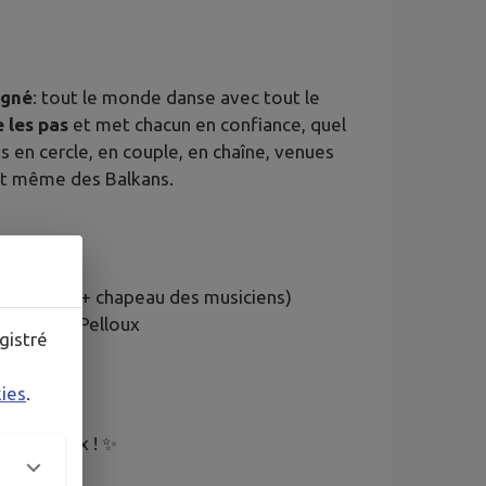
agné
: tout le monde danse avec tout le
e les pas
et met chacun en confiance, quel
s en cercle, en couple, en chaîne, venues
 et même des Balkans.
 (buvette + chapeau des musiciens)
 Villy‑le‑Pelloux
gistré
kies
.
u !
ra heureux ! ✨