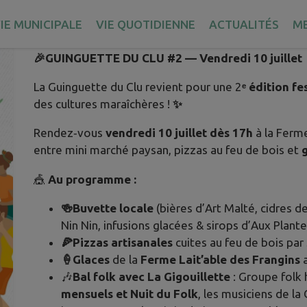
Publié le lundi 06 juillet 2026 - Villy-le-Pelloux
IE MUNICIPALE
VIE QUOTIDIENNE
ACTUALITÉS
M
🎉
GUINGUETTE DU CLU #2 — Vendredi 10 juillet
La Guinguette du Clu revient pour une 2
ᵉ édition fe
des cultures maraîchères !
✨
Rendez‑vous
vendredi 10 juillet dès 17h
à la Fer
entre mini marché paysan, pizzas au feu de bois et
🎪
Au programme :
🍻
Buvette locale
(bières d’Art Malté, cidres 
Nin Nin, infusions glacées & sirops d’Aux Plant
🍕
Pizzas artisanales
cuites au feu de bois par
🍦
Glaces
de
la
Ferme
Lait’able
des
Frangins
🎶
Bal folk avec La Gigouillette
: Groupe folk 
mensuels et Nuit du Folk
, les musiciens de la