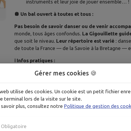
instruments et leur joie de jouer ensemble… !
🪩 Un bal ouvert à toutes et tous :
Pas besoin de savoir danser ou de venir accomp
monde, tous âges confondus.
La Gigouillette guid
que soit le niveau.
Leur répertoire est varié
: danse
de toute la France — de la Savoie à la Bretagne —
ℹ️ Infos pratiques :
Gérer mes cookies 🍪
💚 Participation
libre et consciente
📢 Pas de CB sur place : pensez aux espèces 
📍 Ferme l’Heureux Clu — 450 route du Stade —
web utilise des cookies. Un cookie est un petit fichier enre
✉️ Contact :
amapelloux@mailo.com
e terminal lors de la visite sur le site.
 savoir plus, consultez notre
Politique de gestion des coo
Bref : une soirée incroyable, encore jamais vue au Cl
Et comme on dit : plus on sera nombreux, plus on se
Obligatoire