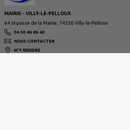
MAIRIE - VILLY-LE-PELLOUX
64 impasse de la Mairie, 74350 Villy-le-Pelloux
04 50 46 86 42
NOUS CONTACTER
M'Y RENDRE
www.villy-le-pelloux.fr/