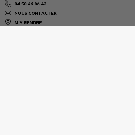
04 50 46 86 42
NOUS CONTACTER
M'Y RENDRE
www.villy-le-pelloux.fr/
PAYS DE CRUSEILLES
268 Route du Suet, 74350 Cruseilles
04 50 08 16 16