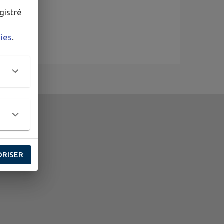
gistré
kies
.
ORISER