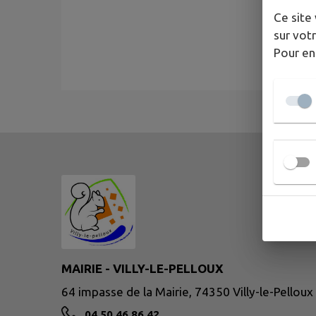
Ce site 
sur votr
Pour en
MAIRIE - VILLY-LE-PELLOUX
64 impasse de la Mairie, 74350 Villy-le-Pelloux
04 50 46 86 42