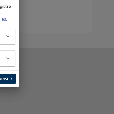
gistré
kies
.
ORISER