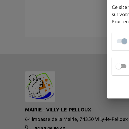
Ce site 
sur votr
Pour en
MAIRIE - VILLY-LE-PELLOUX
64 impasse de la Mairie, 74350 Villy-le-Pelloux
04 50 46 86 42