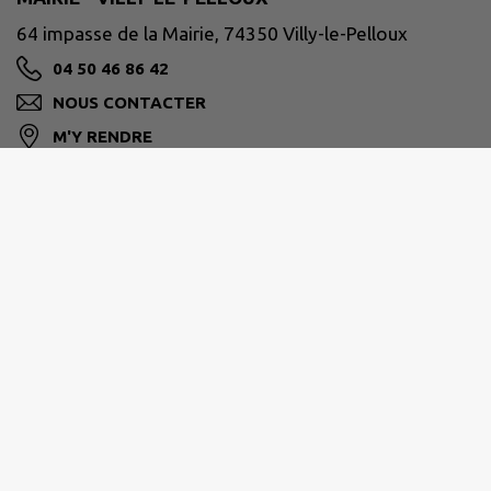
64 impasse de la Mairie, 74350 Villy-le-Pelloux
04 50 46 86 42
NOUS CONTACTER
M'Y RENDRE
www.villy-le-pelloux.fr/
PAYS DE CRUSEILLES
268 Route du Suet, 74350 Cruseilles